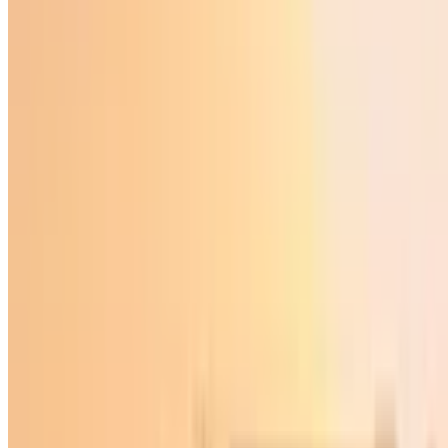
Жаҳон
|
04:25 / 16.10.2022