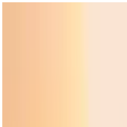
Ўзбекистон
Жаҳон
Иқтисодиёт
Жамият
Спорт
Технология
Ўзбекча
Таълим
Молия
Авто
Соғлом ҳаёт
Кўчмас мулк
Аёллар дунёси
Туризм
Бизнес
Ўзбекча
Реклама