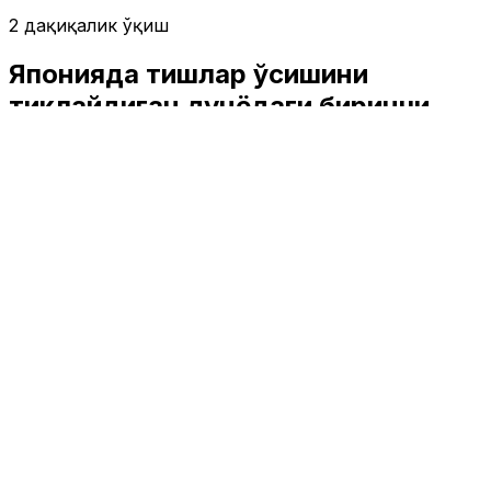
2 дақиқалик ўқиш
Японияда тишлар ўсишини
тиклайдиган дунёдаги биринчи
дори яратилди
Жаҳон
|
03:47 / 04.07.2023