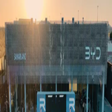
Ўзбекистон
Жаҳон
Иқтисодиёт
Жамият
Спорт
Технология
Ўзбекча
Таълим
Молия
Авто
Соғлом ҳаёт
Кўчмас мулк
Аёллар дунёси
Туризм
Бизнес
Ўзбекча
Реклама