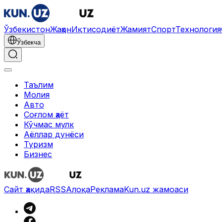
Ўзбекистон
Жаҳон
Иқтисодиёт
Жамият
Спорт
Технология
Ўзбекча
Таълим
Молия
Авто
Соғлом ҳаёт
Кўчмас мулк
Аёллар дунёси
Туризм
Бизнес
Сайт ҳақида
RSS
Алоқа
Реклама
Kun.uz жамоаси