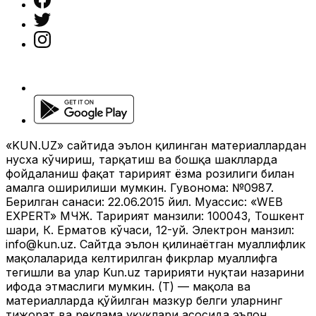
«KUN.UZ» сайтида эълон қилинган материаллардан
нусха кўчириш, тарқатиш ва бошқа шаклларда
фойдаланиш фақат таҳририят ёзма розилиги билан
амалга оширилиши мумкин. Гувоҳнома: №0987.
Берилган санаси: 22.06.2015 йил. Муассис: «WEB
EXPERT» МЧЖ. Таҳририят манзили: 100043, Тошкент
шаҳри, К. Ерматов кўчаси, 12-уй. Электрон манзил:
info@kun.uz
. Сайтда эълон қилинаётган муаллифлик
мақолаларида келтирилган фикрлар муаллифга
тегишли ва улар Kun.uz таҳририяти нуқтаи назарини
ифода этмаслиги мумкин. (Т) — мақола ва
материалларда қўйилган мазкур белги уларнинг
тижорат ва реклама ҳуқуқлари асосида эълон