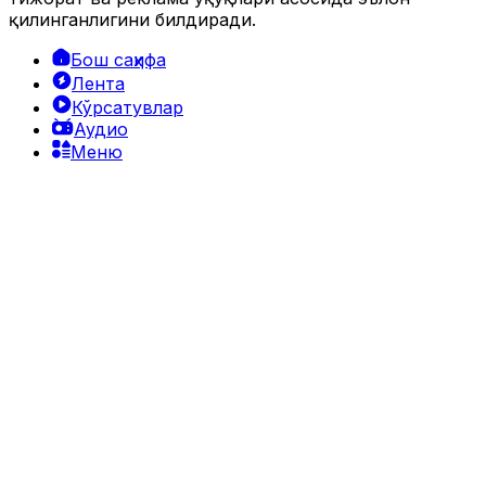
қилинганлигини билдиради.
Бош саҳифа
Лента
Кўрсатувлар
Аудио
Меню