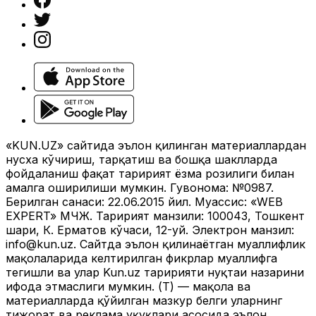
«KUN.UZ» сайтида эълон қилинган материаллардан
нусха кўчириш, тарқатиш ва бошқа шаклларда
фойдаланиш фақат таҳририят ёзма розилиги билан
амалга оширилиши мумкин. Гувоҳнома: №0987.
Берилган санаси: 22.06.2015 йил. Муассис: «WEB
EXPERT» МЧЖ. Таҳририят манзили: 100043, Тошкент
шаҳри, К. Ерматов кўчаси, 12-уй. Электрон манзил:
info@kun.uz
. Сайтда эълон қилинаётган муаллифлик
мақолаларида келтирилган фикрлар муаллифга
тегишли ва улар Kun.uz таҳририяти нуқтаи назарини
ифода этмаслиги мумкин. (Т) — мақола ва
материалларда қўйилган мазкур белги уларнинг
тижорат ва реклама ҳуқуқлари асосида эълон