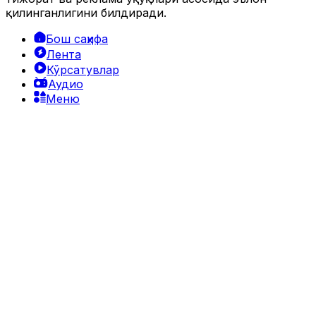
қилинганлигини билдиради.
Бош саҳифа
Лента
Кўрсатувлар
Аудио
Меню