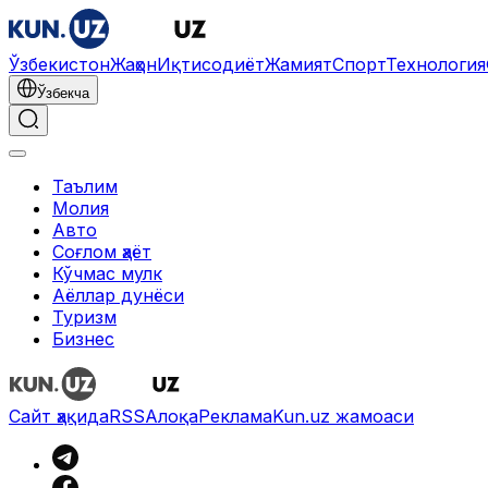
Ўзбекистон
Жаҳон
Иқтисодиёт
Жамият
Спорт
Технология
Ўзбекча
Таълим
Молия
Авто
Соғлом ҳаёт
Кўчмас мулк
Аёллар дунёси
Туризм
Бизнес
Сайт ҳақида
RSS
Алоқа
Реклама
Kun.uz жамоаси