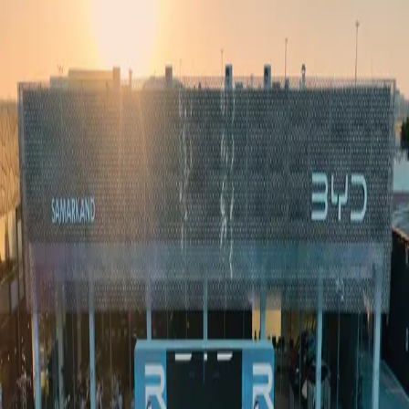
Ўзбекистон
Жаҳон
Иқтисодиёт
Жамият
Спорт
Технология
Ўзбекча
Таълим
Молия
Авто
Соғлом ҳаёт
Кўчмас мулк
Аёллар дунёси
Туризм
Бизнес
Ўзбекча
Реклама