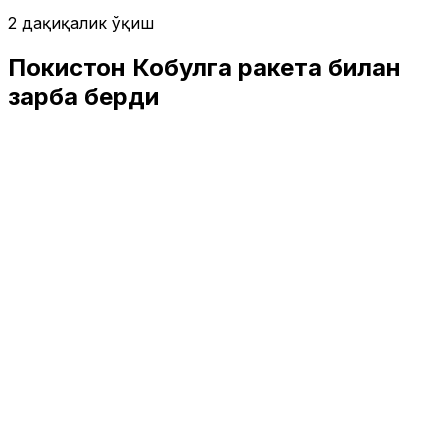
2 дақиқалик ўқиш
Покистон Кобулга ракета билан
зарба берди
Жаҳон
|
01:41 / 16.10.2025