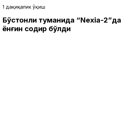
1 дақиқалик ўқиш
Бўстонлиқ туманида “Nexia-2”да
ёнғин содир бўлди
Ўзбекистон
|
04:25 / 23.03.2026