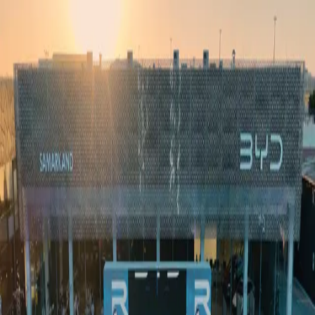
Ўзбекистон
Жаҳон
Иқтисодиёт
Жамият
Спорт
Технология
Ўзбекча
Таълим
Молия
Авто
Соғлом ҳаёт
Кўчмас мулк
Аёллар дунёси
Туризм
Бизнес
Ўзбекча
Реклама