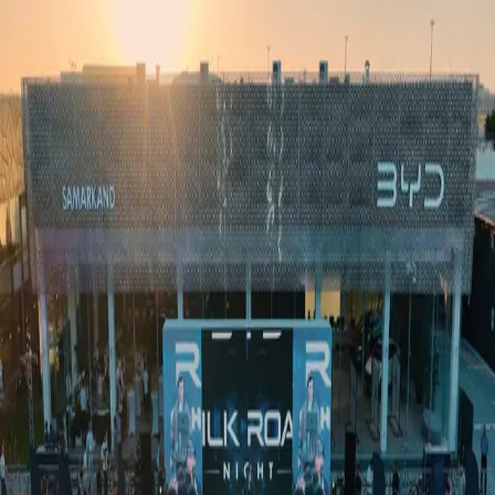
Ўзбекистон
Жаҳон
Иқтисодиёт
Жамият
Спорт
Технология
Ўзбекча
Таълим
Молия
Авто
Соғлом ҳаёт
Кўчмас мулк
Аёллар дунёси
Туризм
Бизнес
Ўзбекча
Реклама