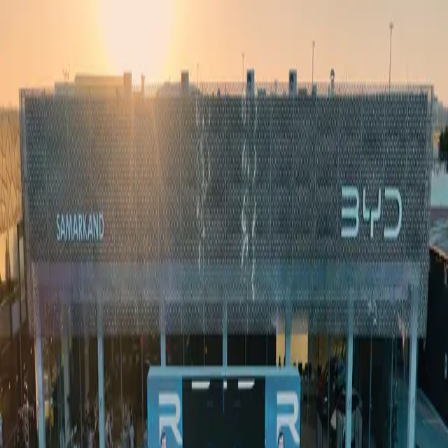
Ўзбекистон
Жаҳон
Иқтисодиёт
Жамият
Спорт
Технология
Ўзбекча
Таълим
Молия
Авто
Соғлом ҳаёт
Кўчмас мулк
Аёллар дунёси
Туризм
Бизнес
Ўзбекча
Реклама