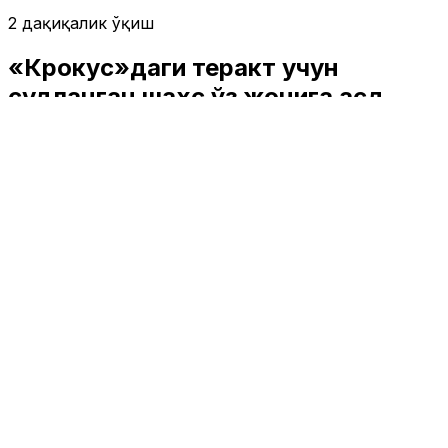
2 дақиқалик ўқиш
«Крокус»даги теракт учун
судланган шахс ўз жонига қасд
қилди
Жаҳон
|
00:23 / 07.04.2026