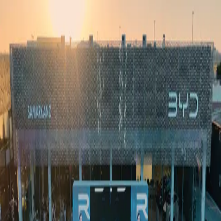
Ўзбекистон
Жаҳон
Иқтисодиёт
Жамият
Спорт
Технология
Ўзбекча
Таълим
Молия
Авто
Соғлом ҳаёт
Кўчмас мулк
Аёллар дунёси
Туризм
Бизнес
Ўзбекча
Реклама