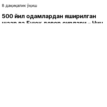
8 дақиқалик ўқиш
500 йил одамлардан яширилган
шаҳар ва Буюк девор сирлари – Чин
юртига сафар
Туризм
|
03:05 / 24.04.2026