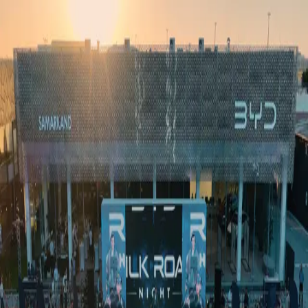
Ўзбекистон
Жаҳон
Иқтисодиёт
Жамият
Спорт
Технология
Ўзбекча
Таълим
Молия
Авто
Соғлом ҳаёт
Кўчмас мулк
Аёллар дунёси
Туризм
Бизнес
Ўзбекча
Реклама