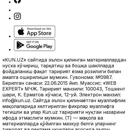
«KUN.UZ» сайтида эълон қилинган материаллардан
нусха кўчириш, тарқатиш ва бошқа шаклларда
фойдаланиш фақат таҳририят ёзма розилиги билан
амалга оширилиши мумкин. Гувоҳнома: №0987.
Берилган санаси: 22.06.2015 йил. Муассис: «WEB
EXPERT» МЧЖ. Таҳририят манзили: 100043, Тошкент
шаҳри, К. Ерматов кўчаси, 12-уй. Электрон манзил:
info@kun.uz
. Сайтда эълон қилинаётган муаллифлик
мақолаларида келтирилган фикрлар муаллифга
тегишли ва улар Kun.uz таҳририяти нуқтаи назарини
ифода этмаслиги мумкин. (Т) — мақола ва
материалларда қўйилган мазкур белги уларнинг
тижорат ва реклама ҳуқуқлари асосида эълон