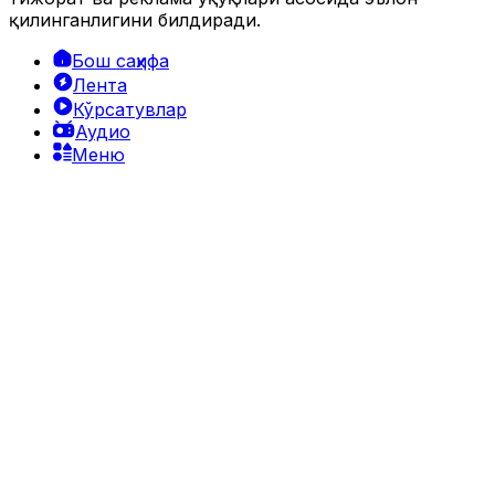
қилинганлигини билдиради.
Бош саҳифа
Лента
Кўрсатувлар
Аудио
Меню