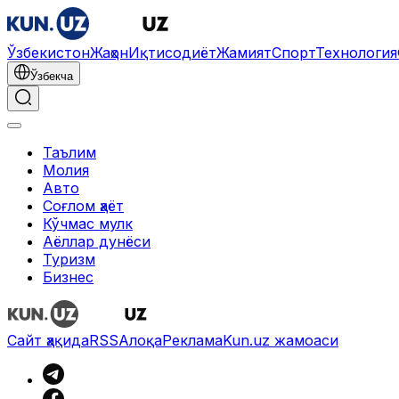
Ўзбекистон
Жаҳон
Иқтисодиёт
Жамият
Спорт
Технология
Ўзбекча
Таълим
Молия
Авто
Соғлом ҳаёт
Кўчмас мулк
Аёллар дунёси
Туризм
Бизнес
Сайт ҳақида
RSS
Алоқа
Реклама
Kun.uz жамоаси