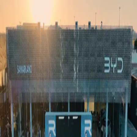
Ўзбекистон
Жаҳон
Иқтисодиёт
Жамият
Спорт
Технология
Ўзбекча
Таълим
Молия
Авто
Соғлом ҳаёт
Кўчмас мулк
Аёллар дунёси
Туризм
Бизнес
Ўзбекча
Реклама