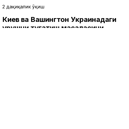
2 дақиқалик ўқиш
Киев ва Вашингтон Украинадаги
урушни тугатиш масаласини
муҳокама қилди
Жаҳон
|
15:25 / 09.06.2026