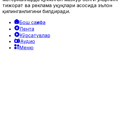
тижорат ва реклама ҳуқуқлари асосида эълон
қилинганлигини билдиради.
Бош саҳифа
Лента
Кўрсатувлар
Аудио
Меню