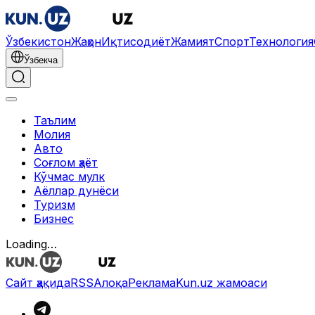
Ўзбекистон
Жаҳон
Иқтисодиёт
Жамият
Спорт
Технология
Ўзбекча
Таълим
Молия
Авто
Соғлом ҳаёт
Кўчмас мулк
Аёллар дунёси
Туризм
Бизнес
Loading…
Сайт ҳақида
RSS
Алоқа
Реклама
Kun.uz жамоаси