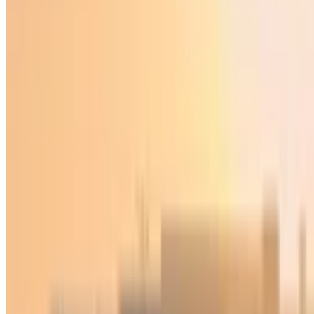
O‘zbekiston
|
00:39 / 08.05.2026