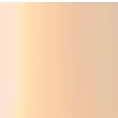
ali
Audio