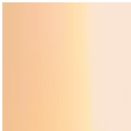
O‘zbekiston
Jahon
Iqtisodiyot
Jamiyat
Sport
Texnologiya
Foyd
O'zbekcha
Ta'lim
Moliya
Avto
Sog'lom hayot
Ko'chmas mulk
Ayollar dunyosi
Turizm
Biznes
O‘zbekcha
Reklama