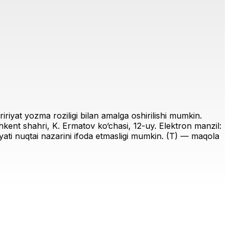
riyat yozma roziligi bilan amalga oshirilishi mumkin.
ent shahri, K. Ermatov ko‘chasi, 12-uy. Elektron manzil:
iriyati nuqtai nazarini ifoda etmasligi mumkin. (T) — maqola