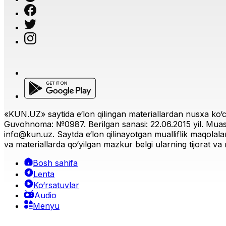
«KUN.UZ» saytida e‘lon qilingan materiallardan nusxa ko‘ch
Guvohnoma: №0987. Berilgan sanasi: 22.06.2015 yil. Muas
info@kun.uz
. Saytda e‘lon qilinayotgan mualliflik maqolala
va materiallarda qo‘yilgan mazkur belgi ularning tijorat va r
Bosh sahifa
Lenta
Ko‘rsatuvlar
Audio
Menyu