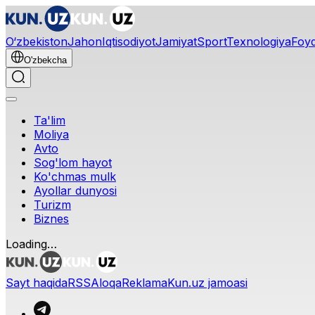
O‘zbekiston
Jahon
Iqtisodiyot
Jamiyat
Sport
Texnologiya
Foyd
O'zbekcha
Ta'lim
Moliya
Avto
Sog'lom hayot
Ko'chmas mulk
Ayollar dunyosi
Turizm
Biznes
Loading…
Sayt haqida
RSS
Aloqa
Reklama
Kun.uz jamoasi