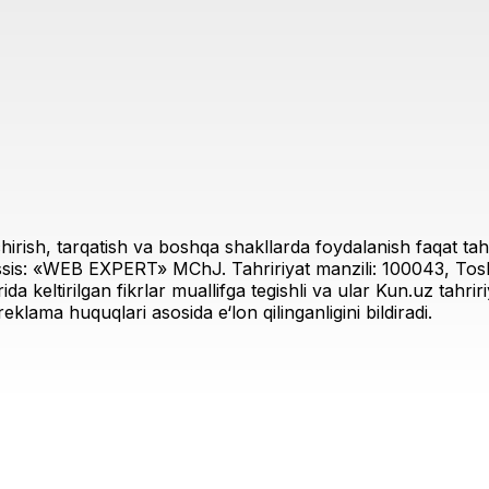
irish, tarqatish va boshqa shakllarda foydalanish faqat tahri
sis: «WEB EXPERT» MChJ. Tahririyat manzili: 100043, Toshk
rida keltirilgan fikrlar muallifga tegishli va ular Kun.uz tahr
eklama huquqlari asosida e‘lon qilinganligini bildiradi.