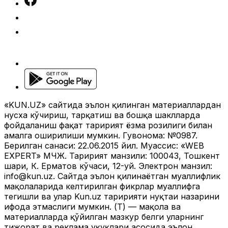
«KUN.UZ» сайтида эълон қилинган материаллардан
нусха кўчириш, тарқатиш ва бошқа шаклларда
фойдаланиш фақат таҳририят ёзма розилиги билан
амалга оширилиши мумкин. Гувоҳнома: №0987.
Берилган санаси: 22.06.2015 йил. Муассис: «WEB
EXPERT» МЧЖ. Таҳририят манзили: 100043, Тошкент
шаҳри, К. Ерматов кўчаси, 12-уй. Электрон манзил:
info@kun.uz
. Сайтда эълон қилинаётган муаллифлик
мақолаларида келтирилган фикрлар муаллифга
тегишли ва улар Kun.uz таҳририяти нуқтаи назарини
ифода этмаслиги мумкин. (Т) — мақола ва
материалларда қўйилган мазкур белги уларнинг
тижорат ва реклама ҳуқуқлари асосида эълон