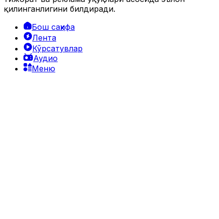
қилинганлигини билдиради.
Бош саҳифа
Лента
Кўрсатувлар
Аудио
Меню