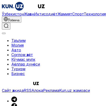
Ўзбекистон
Жаҳон
Иқтисодиёт
Жамият
Спорт
Технология
Ўзбекча
Таълим
Молия
Авто
Соғлом ҳаёт
Кўчмас мулк
Аёллар дунёси
Туризм
Бизнес
Сайт ҳақида
RSS
Алоқа
Реклама
Kun.uz жамоаси