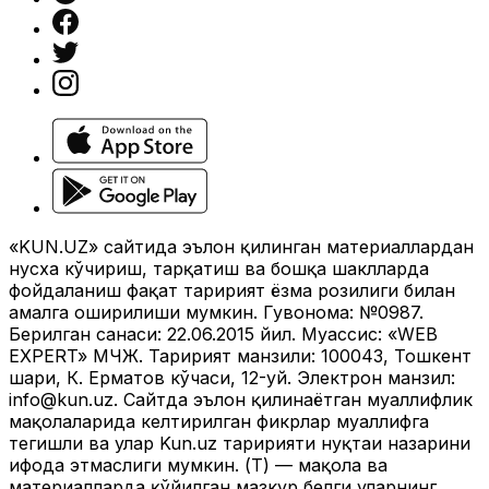
«KUN.UZ» сайтида эълон қилинган материаллардан
нусха кўчириш, тарқатиш ва бошқа шаклларда
фойдаланиш фақат таҳририят ёзма розилиги билан
амалга оширилиши мумкин. Гувоҳнома: №0987.
Берилган санаси: 22.06.2015 йил. Муассис: «WEB
EXPERT» МЧЖ. Таҳририят манзили: 100043, Тошкент
шаҳри, К. Ерматов кўчаси, 12-уй. Электрон манзил:
info@kun.uz
. Сайтда эълон қилинаётган муаллифлик
мақолаларида келтирилган фикрлар муаллифга
тегишли ва улар Kun.uz таҳририяти нуқтаи назарини
ифода этмаслиги мумкин. (Т) — мақола ва
материалларда қўйилган мазкур белги уларнинг