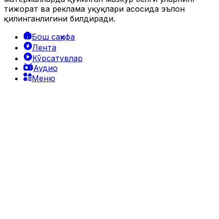
тижорат ва реклама ҳуқуқлари асосида эълон
қилинганлигини билдиради.
Бош саҳифа
Лента
Кўрсатувлар
Аудио
Меню