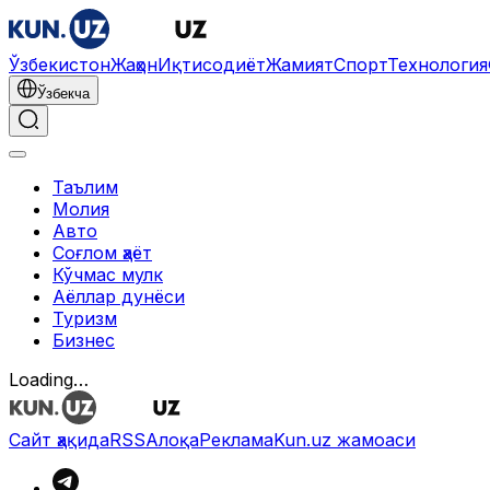
Ўзбекистон
Жаҳон
Иқтисодиёт
Жамият
Спорт
Технология
Ўзбекча
Таълим
Молия
Авто
Соғлом ҳаёт
Кўчмас мулк
Аёллар дунёси
Туризм
Бизнес
Loading…
Сайт ҳақида
RSS
Алоқа
Реклама
Kun.uz жамоаси