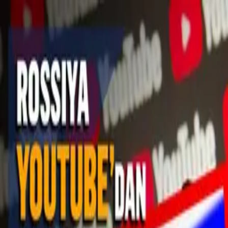
Ўзбекистон
Жаҳон
Иқтисодиёт
Жамият
Спорт
Технология
Ўзбекча
Таълим
Молия
Авто
Соғлом ҳаёт
Кўчмас мулк
Аёллар дунёси
Туризм
Бизнес
Роскомнадзор
Роскомнадзор