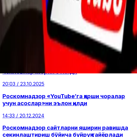
Россияда WhatsApp мессенжери иши 70–80
фоизга секинлаштирилди
19:00 / 23.12.2025
Роскомнадзор WhatsApp мессенжерини
тўлиқ блоклаш билан таҳдид қилмоқда
15:53 / 29.11.2025
РКН: РФда WhatsApp ва Telegram ишида
чекловлар жорий этилди
20:03 / 23.10.2025
Роскомнадзор «YouTubeʼга қарши чоралар
учун асослар»ни эълон қилди
14:33 / 20.12.2024
Роскомнадзор сайтларни яширин равишда
секинлаштириш бўйича буйруқ тайёрлади