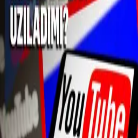
Ўзбекча
Павел Дуровга Россияда «терроризмга
кўмаклашиш» бўйича жиноий иш очилди
02:45 / 25.02.2026
Россияда Telegram ишлашини
«секинлаштириш» бошланди
21:45 / 10.02.2026
Роскомнадзор Telegram’ни қисман
блокламоқда
20:27 / 17.01.2026
Роскомнадзор Россияда Roblox’ни блокдан
чиқаришдан бош тортди
19:21 / 13.01.2026