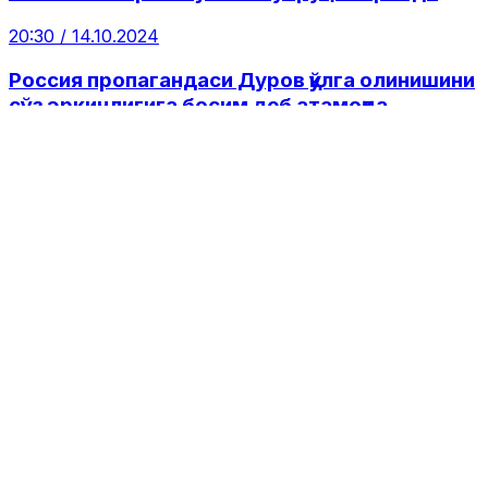
20:30 / 14.10.2024
Россия пропагандаси Дуров қўлга олинишини
сўз эркинлигига босим деб атамоқда.
Кремлнинг ўзи яқинда Telegram’ни
бўйсундиришга уринганди
02:03 / 27.08.2024
Путин блогерларга Роскомнадзорга ўзи
ҳақида хабар бериш мажбуриятини юклади
15:37 / 10.08.2024
Дума блогерларни ўзи ҳақида РКНга ҳисобот
беришга мажбурлашни таклиф қилди
13:01 / 30.07.2024
Роскомнадзор Россияда 1998 йилдан бери