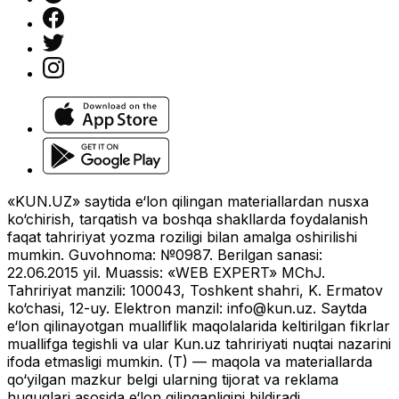
«KUN.UZ» saytida e‘lon qilingan materiallardan nusxa
ko‘chirish, tarqatish va boshqa shakllarda foydalanish
faqat tahririyat yozma roziligi bilan amalga oshirilishi
mumkin. Guvohnoma: №0987. Berilgan sanasi:
22.06.2015 yil. Muassis: «WEB EXPERT» MChJ.
Tahririyat manzili: 100043, Toshkent shahri, K. Ermatov
ko‘chasi, 12-uy. Elektron manzil:
info@kun.uz
. Saytda
e‘lon qilinayotgan mualliflik maqolalarida keltirilgan fikrlar
muallifga tegishli va ular Kun.uz tahririyati nuqtai nazarini
ifoda etmasligi mumkin. (T) — maqola va materiallarda
qo‘yilgan mazkur belgi ularning tijorat va reklama
huquqlari asosida e‘lon qilinganligini bildiradi.