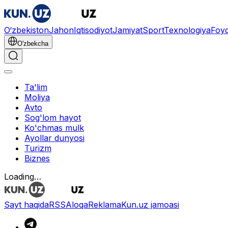
O‘zbekiston
Jahon
Iqtisodiyot
Jamiyat
Sport
Texnologiya
Foyd
O'zbekcha
Ta'lim
Moliya
Avto
Sog'lom hayot
Ko'chmas mulk
Ayollar dunyosi
Turizm
Biznes
Loading…
Sayt haqida
RSS
Aloqa
Reklama
Kun.uz jamoasi