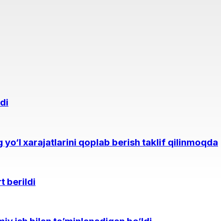
di
yo‘l xarajatlarini qoplab berish taklif qilinmoqda
t berildi