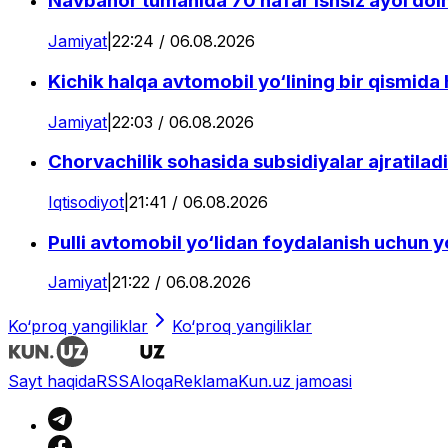
Navbahor tumanida 70 nafar ishsiz ayol doimi
Jamiyat
|
22:24 / 06.08.2026
Kichik halqa avtomobil yo‘lining bir qismida
Jamiyat
|
22:03 / 06.08.2026
Chorvachilik sohasida subsidiyalar ajratiladi
Iqtisodiyot
|
21:41 / 06.08.2026
Pulli avtomobil yo‘lidan foydalanish uchun yo‘
Jamiyat
|
21:22 / 06.08.2026
Ko‘proq yangiliklar
Ko‘proq yangiliklar
Sayt haqida
RSS
Aloqa
Reklama
Kun.uz jamoasi