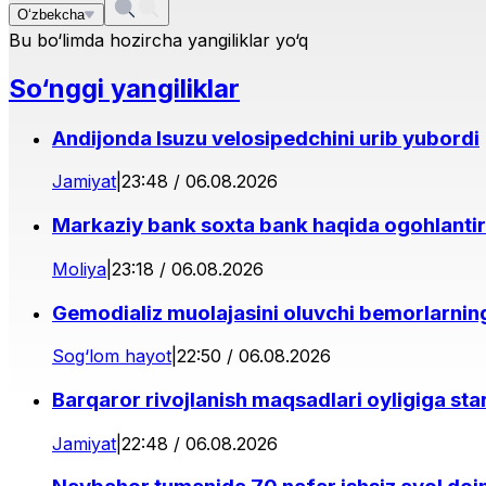
O‘zbekcha
Bu bo‘limda hozircha yangiliklar yo‘q
So‘nggi yangiliklar
Andijonda Isuzu velosipedchini urib yubordi
Jamiyat
|
23:48 / 06.08.2026
Markaziy bank soxta bank haqida ogohlantir
Moliya
|
23:18 / 06.08.2026
Gemodializ muolajasini oluvchi bemorlarning 
Sog‘lom hayot
|
22:50 / 06.08.2026
Barqaror rivojlanish maqsadlari oyligiga star
Jamiyat
|
22:48 / 06.08.2026