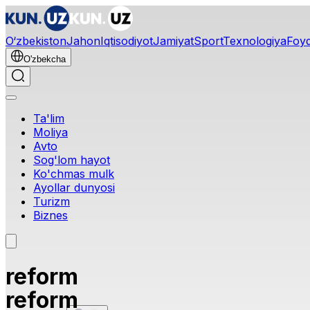
O‘zbekiston
Jahon
Iqtisodiyot
Jamiyat
Sport
Texnologiya
Foyd
O'zbekcha
Ta'lim
Moliya
Avto
Sog'lom hayot
Ko'chmas mulk
Ayollar dunyosi
Turizm
Biznes
reform
reform