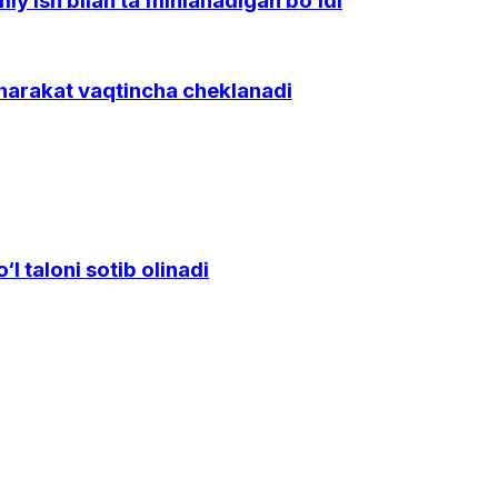
y ish bilan ta’minlanadigan bo‘ldi
 harakat vaqtincha cheklanadi
l taloni sotib olinadi