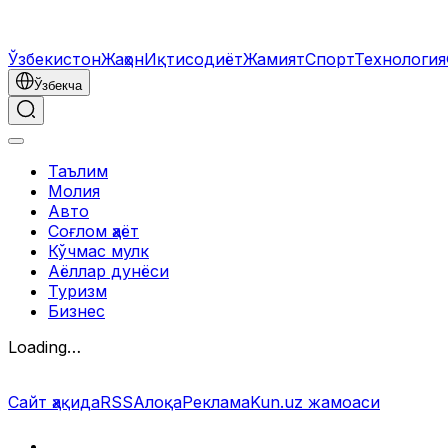
Ўзбекистон
Жаҳон
Иқтисодиёт
Жамият
Спорт
Технология
Ўзбекча
Таълим
Молия
Авто
Соғлом ҳаёт
Кўчмас мулк
Аёллар дунёси
Туризм
Бизнес
Loading…
Сайт ҳақида
RSS
Алоқа
Реклама
Kun.uz жамоаси