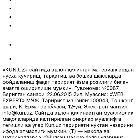
«KUN.UZ» сайтида эълон қилинган материаллардан
нусха кўчириш, тарқатиш ва бошқа шаклларда
фойдаланиш фақат таҳририят ёзма розилиги билан
амалга оширилиши мумкин. Гувоҳнома: №0987.
Берилган санаси: 22.06.2015 йил. Муассис: «WEB
EXPERT» МЧЖ. Таҳририят манзили: 100043, Тошкент
шаҳри, К. Ерматов кўчаси, 12-уй. Электрон манзил:
info@kun.uz
. Сайтда эълон қилинаётган муаллифлик
мақолаларида келтирилган фикрлар муаллифга
тегишли ва улар Kun.uz таҳририяти нуқтаи назарини
ифода этмаслиги мумкин. (Т) — мақола ва
материалларда қўйилган мазкур белги уларнинг