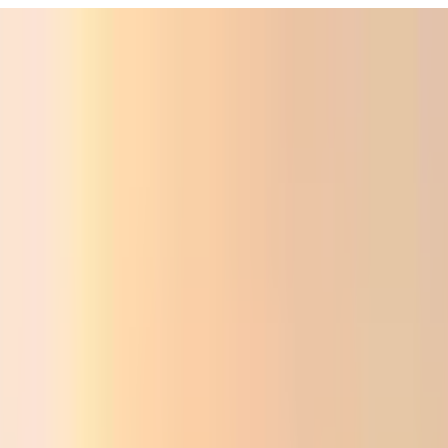
ali
Audio