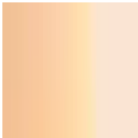
O‘zbekiston
Jahon
Iqtisodiyot
Jamiyat
Sport
Texnologiya
Foyd
O'zbekcha
Ta'lim
Moliya
Avto
Sog'lom hayot
Ko'chmas mulk
Ayollar dunyosi
Turizm
Biznes
O‘zbekcha
Reklama