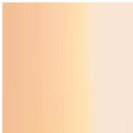
O‘zbekiston
Jahon
Iqtisodiyot
Jamiyat
Sport
Texnologiya
Foyd
O'zbekcha
Ta'lim
Moliya
Avto
Sog'lom hayot
Ko'chmas mulk
Ayollar dunyosi
Turizm
Biznes
O‘zbekcha
Reklama