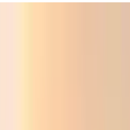
ali
Audio