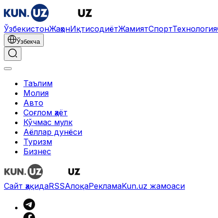
Ўзбекистон
Жаҳон
Иқтисодиёт
Жамият
Спорт
Технология
Ўзбекча
Таълим
Молия
Авто
Соғлом ҳаёт
Кўчмас мулк
Аёллар дунёси
Туризм
Бизнес
Сайт ҳақида
RSS
Алоқа
Реклама
Kun.uz жамоаси