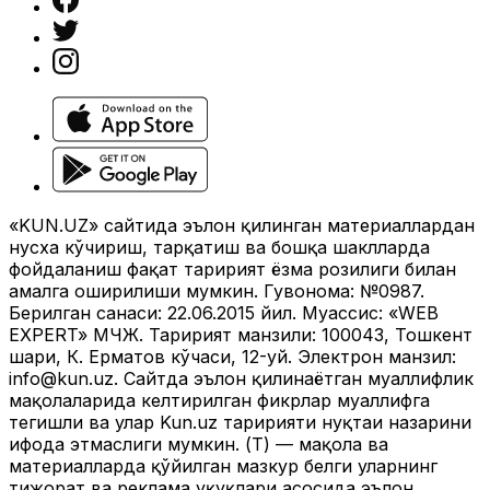
«KUN.UZ» сайтида эълон қилинган материаллардан
нусха кўчириш, тарқатиш ва бошқа шаклларда
фойдаланиш фақат таҳририят ёзма розилиги билан
амалга оширилиши мумкин. Гувоҳнома: №0987.
Берилган санаси: 22.06.2015 йил. Муассис: «WEB
EXPERT» МЧЖ. Таҳририят манзили: 100043, Тошкент
шаҳри, К. Ерматов кўчаси, 12-уй. Электрон манзил:
info@kun.uz
. Сайтда эълон қилинаётган муаллифлик
мақолаларида келтирилган фикрлар муаллифга
тегишли ва улар Kun.uz таҳририяти нуқтаи назарини
ифода этмаслиги мумкин. (Т) — мақола ва
материалларда қўйилган мазкур белги уларнинг
тижорат ва реклама ҳуқуқлари асосида эълон