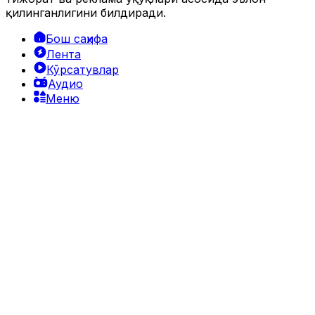
қилинганлигини билдиради.
Бош саҳифа
Лента
Кўрсатувлар
Аудио
Меню