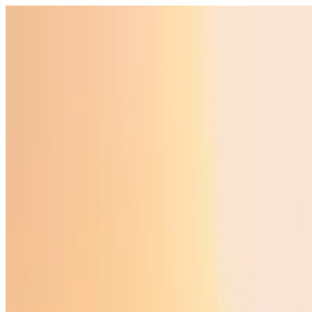
Ўзбекистон
Жаҳон
Иқтисодиёт
Жамият
Спорт
Технология
Ўзбекча
Таълим
Молия
Авто
Соғлом ҳаёт
Кўчмас мулк
Аёллар дунёси
Туризм
Бизнес
Ўзбекча
Реклама