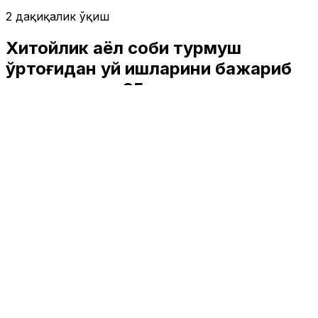
2 дақиқалик ўқиш
Хитойлик аёл собиқ турмуш
ўртоғидан уй ишларини бажариб
келгани учун 35 минг доллар
ундирди
Жаҳон
|
03:49 / 22.03.2025