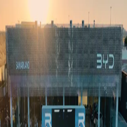
Ўзбекистон
Жаҳон
Иқтисодиёт
Жамият
Спорт
Технология
Ўзбекча
Таълим
Молия
Авто
Соғлом ҳаёт
Кўчмас мулк
Аёллар дунёси
Туризм
Бизнес
Ўзбекча
Реклама