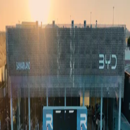
Ўзбекистон
Жаҳон
Иқтисодиёт
Жамият
Спорт
Технология
Ўзбекча
Таълим
Молия
Авто
Соғлом ҳаёт
Кўчмас мулк
Аёллар дунёси
Туризм
Бизнес
Ўзбекча
Реклама