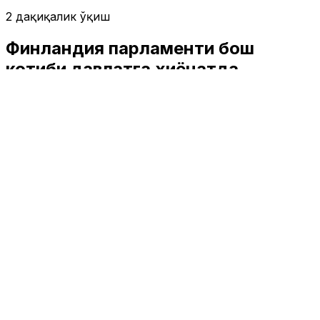
2 дақиқалик ўқиш
Финландия парламенти бош
котиби давлатга хиёнатда
гумонланмоқда
Жаҳон
|
02:59 / 24.05.2025