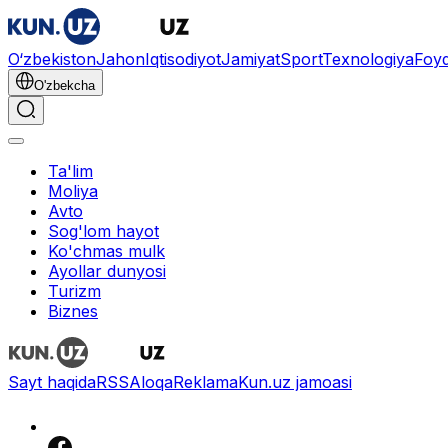
O‘zbekiston
Jahon
Iqtisodiyot
Jamiyat
Sport
Texnologiya
Foyd
O'zbekcha
Ta'lim
Moliya
Avto
Sog'lom hayot
Ko'chmas mulk
Ayollar dunyosi
Turizm
Biznes
Sayt haqida
RSS
Aloqa
Reklama
Kun.uz jamoasi