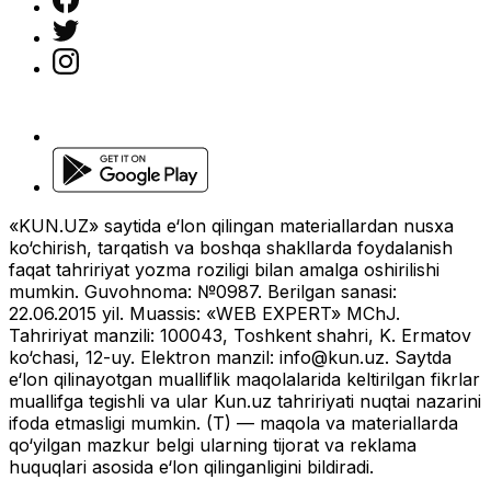
«KUN.UZ» saytida e‘lon qilingan materiallardan nusxa
ko‘chirish, tarqatish va boshqa shakllarda foydalanish
faqat tahririyat yozma roziligi bilan amalga oshirilishi
mumkin. Guvohnoma: №0987. Berilgan sanasi:
22.06.2015 yil. Muassis: «WEB EXPERT» MChJ.
Tahririyat manzili: 100043, Toshkent shahri, K. Ermatov
ko‘chasi, 12-uy. Elektron manzil:
info@kun.uz
. Saytda
e‘lon qilinayotgan mualliflik maqolalarida keltirilgan fikrlar
muallifga tegishli va ular Kun.uz tahririyati nuqtai nazarini
ifoda etmasligi mumkin. (T) — maqola va materiallarda
qo‘yilgan mazkur belgi ularning tijorat va reklama
huquqlari asosida e‘lon qilinganligini bildiradi.