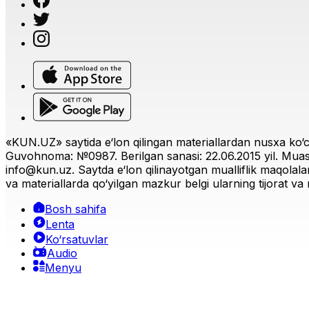
«KUN.UZ» saytida e‘lon qilingan materiallardan nusxa ko‘ch
Guvohnoma: №0987. Berilgan sanasi: 22.06.2015 yil. Muas
info@kun.uz
. Saytda e‘lon qilinayotgan mualliflik maqolala
va materiallarda qo‘yilgan mazkur belgi ularning tijorat va r
Bosh sahifa
Lenta
Ko‘rsatuvlar
Audio
Menyu