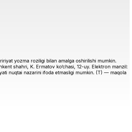
riyat yozma roziligi bilan amalga oshirilishi mumkin.
ent shahri, K. Ermatov ko‘chasi, 12-uy. Elektron manzil:
iriyati nuqtai nazarini ifoda etmasligi mumkin. (T) — maqola