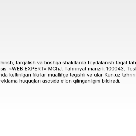
irish, tarqatish va boshqa shakllarda foydalanish faqat tahri
sis: «WEB EXPERT» MChJ. Tahririyat manzili: 100043, Toshk
rida keltirilgan fikrlar muallifga tegishli va ular Kun.uz tahr
eklama huquqlari asosida e‘lon qilinganligini bildiradi.