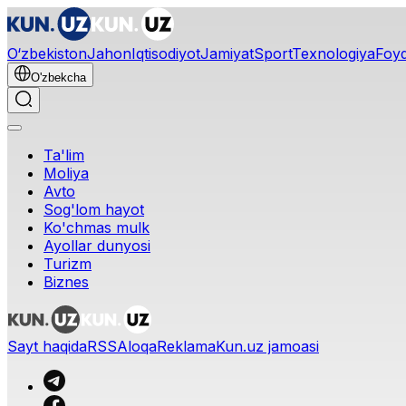
O‘zbekiston
Jahon
Iqtisodiyot
Jamiyat
Sport
Texnologiya
Foyd
O'zbekcha
Ta'lim
Moliya
Avto
Sog'lom hayot
Ko'chmas mulk
Ayollar dunyosi
Turizm
Biznes
Sayt haqida
RSS
Aloqa
Reklama
Kun.uz jamoasi