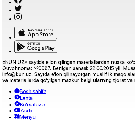
«KUN.UZ» saytida e‘lon qilingan materiallardan nusxa ko‘ch
Guvohnoma: №0987. Berilgan sanasi: 22.06.2015 yil. Muas
info@kun.uz
. Saytda e‘lon qilinayotgan mualliflik maqolala
va materiallarda qo‘yilgan mazkur belgi ularning tijorat va r
Bosh sahifa
Lenta
Ko‘rsatuvlar
Audio
Menyu