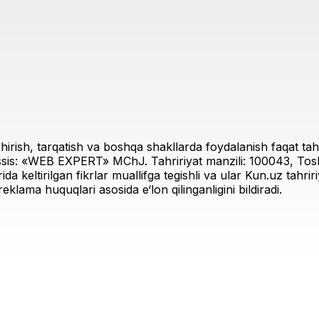
irish, tarqatish va boshqa shakllarda foydalanish faqat tahri
sis: «WEB EXPERT» MChJ. Tahririyat manzili: 100043, Toshk
rida keltirilgan fikrlar muallifga tegishli va ular Kun.uz tahr
eklama huquqlari asosida e‘lon qilinganligini bildiradi.