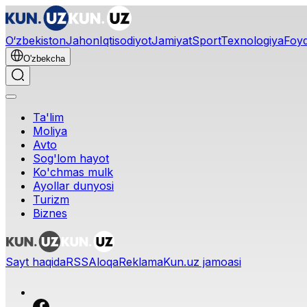
O‘zbekiston
Jahon
Iqtisodiyot
Jamiyat
Sport
Texnologiya
Foyd
O'zbekcha
Ta'lim
Moliya
Avto
Sog'lom hayot
Ko'chmas mulk
Ayollar dunyosi
Turizm
Biznes
Sayt haqida
RSS
Aloqa
Reklama
Kun.uz jamoasi