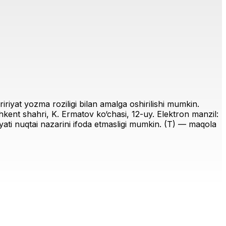
riyat yozma roziligi bilan amalga oshirilishi mumkin.
ent shahri, K. Ermatov ko‘chasi, 12-uy. Elektron manzil:
iriyati nuqtai nazarini ifoda etmasligi mumkin. (T) — maqola