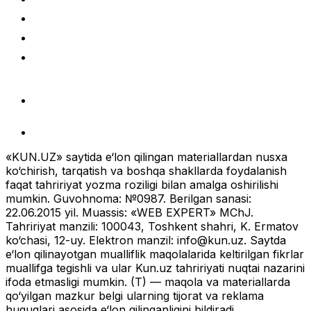
«KUN.UZ» saytida e‘lon qilingan materiallardan nusxa
ko‘chirish, tarqatish va boshqa shakllarda foydalanish
faqat tahririyat yozma roziligi bilan amalga oshirilishi
mumkin. Guvohnoma: №0987. Berilgan sanasi:
22.06.2015 yil. Muassis: «WEB EXPERT» MChJ.
Tahririyat manzili: 100043, Toshkent shahri, K. Ermatov
ko‘chasi, 12-uy. Elektron manzil:
info@kun.uz
. Saytda
e‘lon qilinayotgan mualliflik maqolalarida keltirilgan fikrlar
muallifga tegishli va ular Kun.uz tahririyati nuqtai nazarini
ifoda etmasligi mumkin. (T) — maqola va materiallarda
qo‘yilgan mazkur belgi ularning tijorat va reklama
huquqlari asosida e‘lon qilinganligini bildiradi.