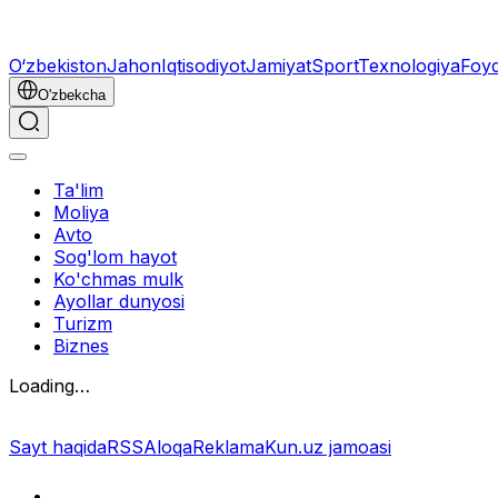
O‘zbekiston
Jahon
Iqtisodiyot
Jamiyat
Sport
Texnologiya
Foyd
O'zbekcha
Ta'lim
Moliya
Avto
Sog'lom hayot
Ko'chmas mulk
Ayollar dunyosi
Turizm
Biznes
Loading…
Sayt haqida
RSS
Aloqa
Reklama
Kun.uz jamoasi