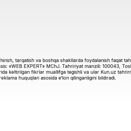
irish, tarqatish va boshqa shakllarda foydalanish faqat tahri
sis: «WEB EXPERT» MChJ. Tahririyat manzili: 100043, Toshk
rida keltirilgan fikrlar muallifga tegishli va ular Kun.uz tahr
eklama huquqlari asosida e‘lon qilinganligini bildiradi.