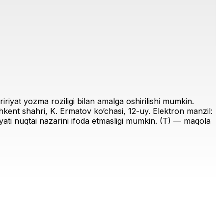
riyat yozma roziligi bilan amalga oshirilishi mumkin.
ent shahri, K. Ermatov ko‘chasi, 12-uy. Elektron manzil:
iriyati nuqtai nazarini ifoda etmasligi mumkin. (T) — maqola