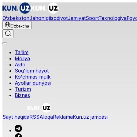
O‘zbekiston
Jahon
Iqtisodiyot
Jamiyat
Sport
Texnologiya
Foyd
O'zbekcha
Ta'lim
Moliya
Avto
Sog'lom hayot
Ko'chmas mulk
Ayollar dunyosi
Turizm
Biznes
Sayt haqida
RSS
Aloqa
Reklama
Kun.uz jamoasi