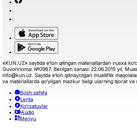
«KUN.UZ» saytida e‘lon qilingan materiallardan nusxa ko‘ch
Guvohnoma: №0987. Berilgan sanasi: 22.06.2015 yil. Muas
info@kun.uz
. Saytda e‘lon qilinayotgan mualliflik maqolala
va materiallarda qo‘yilgan mazkur belgi ularning tijorat va r
Bosh sahifa
Lenta
Ko‘rsatuvlar
Audio
Menyu