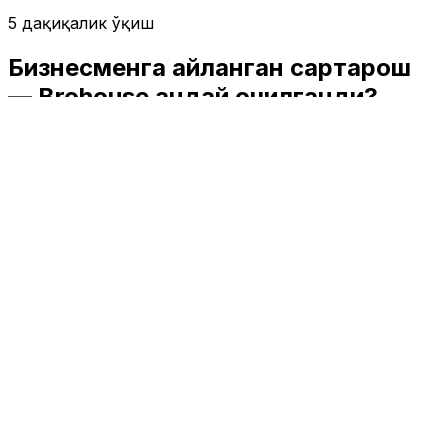
5 дақиқалик ўқиш
Бизнесменга айланган сартарош
— Brohouse қандай очилганди?
Business class
|
17:11 / 23.01.2022