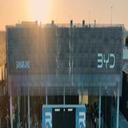
Ўзбекистон
Жаҳон
Иқтисодиёт
Жамият
Спорт
Технология
Ўзбекча
Таълим
Молия
Авто
Соғлом ҳаёт
Кўчмас мулк
Аёллар дунёси
Туризм
Бизнес
Ўзбекча
Реклама