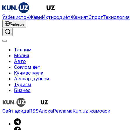
Ўзбекистон
Жаҳон
Иқтисодиёт
Жамият
Спорт
Технология
Ўзбекча
Таълим
Молия
Авто
Соғлом ҳаёт
Кўчмас мулк
Аёллар дунёси
Туризм
Бизнес
Сайт ҳақида
RSS
Алоқа
Реклама
Kun.uz жамоаси