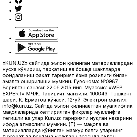
«KUN.UZ» сайтида эълон қилинган материаллардан
нусха кўчириш, тарқатиш ва бошқа шаклларда
фойдаланиш фақат таҳририят ёзма розилиги билан
амалга оширилиши мумкин. Гувоҳнома: №0987.
Берилган санаси: 22.06.2015 йил. Муассис: «WEB
EXPERT» МЧЖ. Таҳририят манзили: 100043, Тошкент
шаҳри, К. Ерматов кўчаси, 12-уй. Электрон манзил:
info@kun.uz
. Сайтда эълон қилинаётган муаллифлик
мақолаларида келтирилган фикрлар муаллифга
тегишли ва улар Kun.uz таҳририяти нуқтаи назарини
ифода этмаслиги мумкин. (Т) — мақола ва
материалларда қўйилган мазкур белги уларнинг
тижорат ва реклама ҳуқуқлари асосида эълон