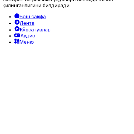
қилинганлигини билдиради.
Бош саҳифа
Лента
Кўрсатувлар
Аудио
Меню