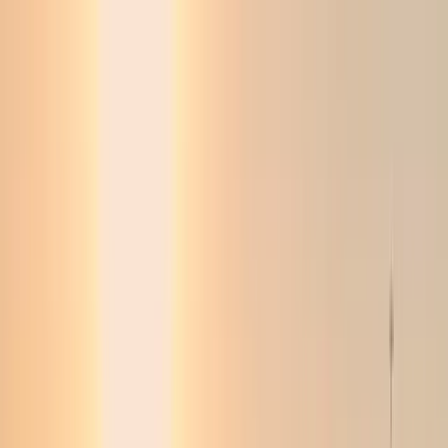
Ўзбекистон
Жаҳон
Иқтисодиёт
Жамият
Спорт
Технология
Ўзбекча
Таълим
Молия
Авто
Соғлом ҳаёт
Кўчмас мулк
Аёллар дунёси
Туризм
Бизнес
Ўзбекча
Реклама