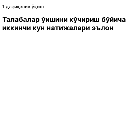
1 дақиқалик ўқиш
Талабалар ўқишини кўчириш бўйича
иккинчи кун натижалари эълон
қилинди
Ўзбекистон
|
03:30 / 21.08.2025