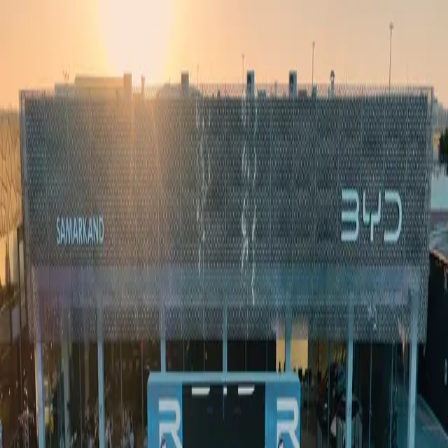
Ўзбекистон
Жаҳон
Иқтисодиёт
Жамият
Спорт
Технология
Ўзбекча
Таълим
Молия
Авто
Соғлом ҳаёт
Кўчмас мулк
Аёллар дунёси
Туризм
Бизнес
Ўзбекча
Реклама