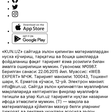
«KUN.UZ» сайтида эълон қилинган материаллардан
нусха кўчириш, тарқатиш ва бошқа шаклларда
фойдаланиш фақат таҳририят ёзма розилиги билан
амалга оширилиши мумкин. Гувоҳнома: №0987.
Берилган санаси: 22.06.2015 йил. Муассис: «WEB
EXPERT» МЧЖ. Таҳририят манзили: 100043, Тошкент
шаҳри, К. Ерматов кўчаси, 12-уй. Электрон манзил:
info@kun.uz
. Сайтда эълон қилинаётган муаллифлик
мақолаларида келтирилган фикрлар муаллифга
тегишли ва улар Kun.uz таҳририяти нуқтаи назарини
ифода этмаслиги мумкин. (Т) — мақола ва
материалларда қўйилган мазкур белги уларнинг
тижорат ва реклама ҳуқуқлари асосида эълон