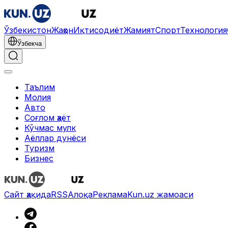
Ўзбекистон
Жаҳон
Иқтисодиёт
Жамият
Спорт
Технология
Ўзбекча
Таълим
Молия
Авто
Соғлом ҳаёт
Кўчмас мулк
Аёллар дунёси
Туризм
Бизнес
Сайт ҳақида
RSS
Алоқа
Реклама
Kun.uz жамоаси