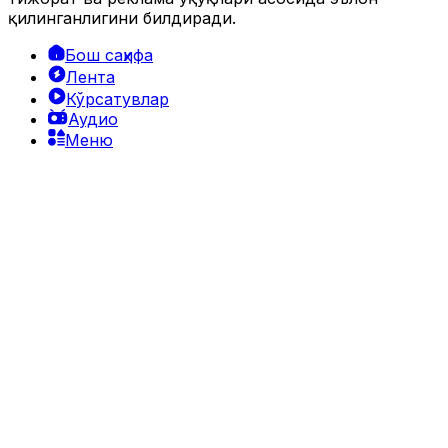
қилинганлигини билдиради.
Бош саҳифа
Лента
Кўрсатувлар
Аудио
Меню