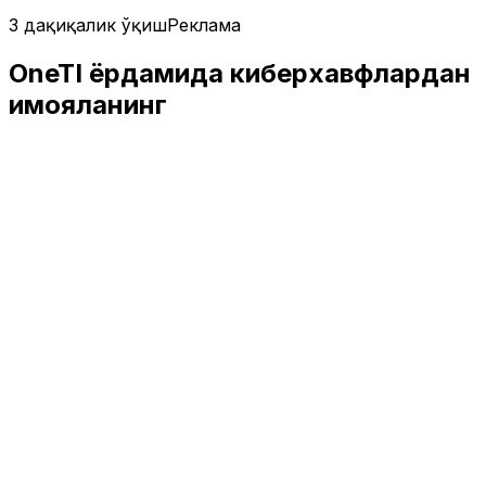
3 дақиқалик ўқиш
Реклама
OneTI ёрдамида киберхавфлардан
ҳимояланинг
Ўзбекистон
|
00:00 / 08.04.2026