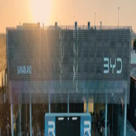
Ўзбекистон
Жаҳон
Иқтисодиёт
Жамият
Спорт
Технология
Ўзбекча
Таълим
Молия
Авто
Соғлом ҳаёт
Кўчмас мулк
Аёллар дунёси
Туризм
Бизнес
Ўзбекча
Реклама