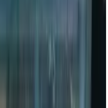
liyat yurita boshlaydi