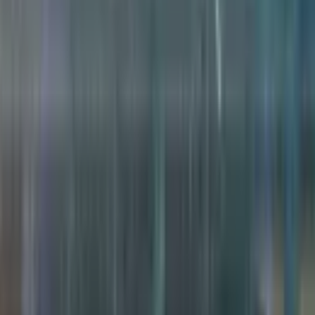
andlik agentliklari yangi tartibda fao