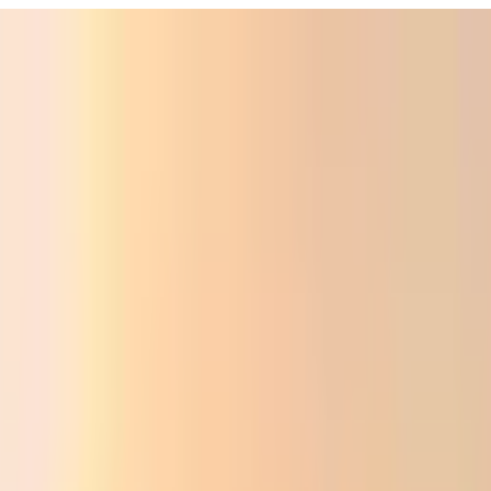
ali
Audio