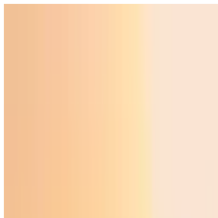
O‘zbekiston
Jahon
Iqtisodiyot
Jamiyat
Sport
Texnologiya
Foyd
O'zbekcha
Ta'lim
Moliya
Avto
Sog'lom hayot
Ko'chmas mulk
Ayollar dunyosi
Turizm
Biznes
O‘zbekcha
Reklama