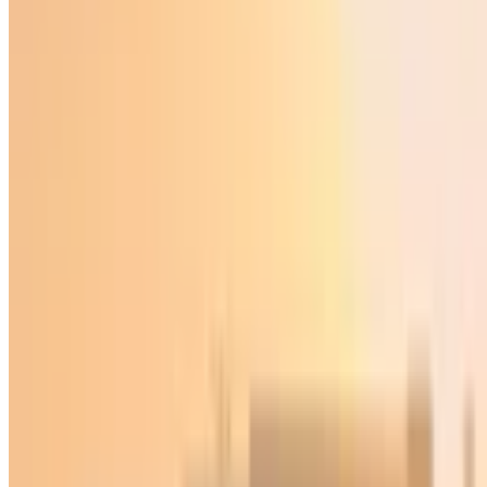
O‘zbekiston
|
17:37 / 31.10.2020