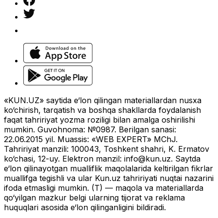
«KUN.UZ» saytida e‘lon qilingan materiallardan nusxa
ko‘chirish, tarqatish va boshqa shakllarda foydalanish
faqat tahririyat yozma roziligi bilan amalga oshirilishi
mumkin. Guvohnoma: №0987. Berilgan sanasi:
22.06.2015 yil. Muassis: «WEB EXPERT» MChJ.
Tahririyat manzili: 100043, Toshkent shahri, K. Ermatov
ko‘chasi, 12-uy. Elektron manzil:
info@kun.uz
. Saytda
e‘lon qilinayotgan mualliflik maqolalarida keltirilgan fikrlar
muallifga tegishli va ular Kun.uz tahririyati nuqtai nazarini
ifoda etmasligi mumkin. (T) — maqola va materiallarda
qo‘yilgan mazkur belgi ularning tijorat va reklama
huquqlari asosida e‘lon qilinganligini bildiradi.