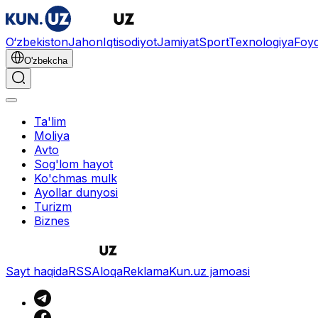
O‘zbekiston
Jahon
Iqtisodiyot
Jamiyat
Sport
Texnologiya
Foyd
O'zbekcha
Ta'lim
Moliya
Avto
Sog'lom hayot
Ko'chmas mulk
Ayollar dunyosi
Turizm
Biznes
Sayt haqida
RSS
Aloqa
Reklama
Kun.uz jamoasi