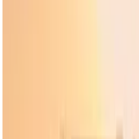
O‘zbekiston
|
23:56 / 23.12.2023