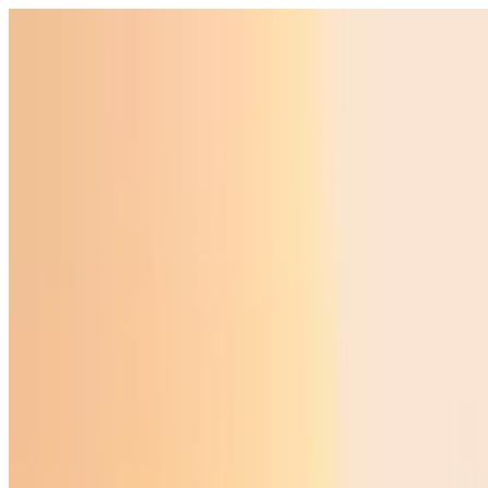
O‘zbekiston
Jahon
Iqtisodiyot
Jamiyat
Sport
Texnologiya
Foyd
O'zbekcha
Ta'lim
Moliya
Avto
Sog'lom hayot
Ko'chmas mulk
Ayollar dunyosi
Turizm
Biznes
O‘zbekcha
Reklama