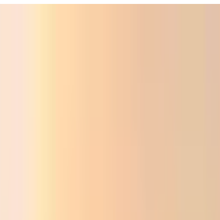
ali
Audio