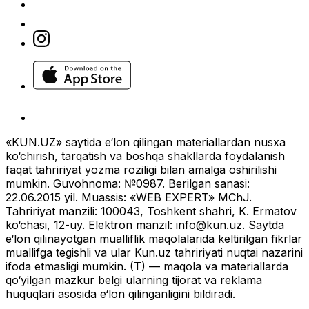
«KUN.UZ» saytida e‘lon qilingan materiallardan nusxa
ko‘chirish, tarqatish va boshqa shakllarda foydalanish
faqat tahririyat yozma roziligi bilan amalga oshirilishi
mumkin. Guvohnoma: №0987. Berilgan sanasi:
22.06.2015 yil. Muassis: «WEB EXPERT» MChJ.
Tahririyat manzili: 100043, Toshkent shahri, K. Ermatov
ko‘chasi, 12-uy. Elektron manzil:
info@kun.uz
. Saytda
e‘lon qilinayotgan mualliflik maqolalarida keltirilgan fikrlar
muallifga tegishli va ular Kun.uz tahririyati nuqtai nazarini
ifoda etmasligi mumkin. (T) — maqola va materiallarda
qo‘yilgan mazkur belgi ularning tijorat va reklama
huquqlari asosida e‘lon qilinganligini bildiradi.