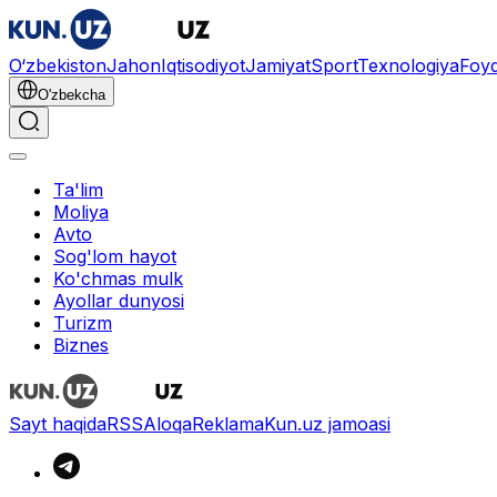
O‘zbekiston
Jahon
Iqtisodiyot
Jamiyat
Sport
Texnologiya
Foyd
O'zbekcha
Ta'lim
Moliya
Avto
Sog'lom hayot
Ko'chmas mulk
Ayollar dunyosi
Turizm
Biznes
Sayt haqida
RSS
Aloqa
Reklama
Kun.uz jamoasi