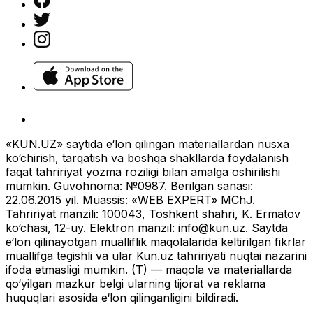
«KUN.UZ» saytida e‘lon qilingan materiallardan nusxa
ko‘chirish, tarqatish va boshqa shakllarda foydalanish
faqat tahririyat yozma roziligi bilan amalga oshirilishi
mumkin. Guvohnoma: №0987. Berilgan sanasi:
22.06.2015 yil. Muassis: «WEB EXPERT» MChJ.
Tahririyat manzili: 100043, Toshkent shahri, K. Ermatov
ko‘chasi, 12-uy. Elektron manzil:
info@kun.uz
. Saytda
e‘lon qilinayotgan mualliflik maqolalarida keltirilgan fikrlar
muallifga tegishli va ular Kun.uz tahririyati nuqtai nazarini
ifoda etmasligi mumkin. (T) — maqola va materiallarda
qo‘yilgan mazkur belgi ularning tijorat va reklama
huquqlari asosida e‘lon qilinganligini bildiradi.