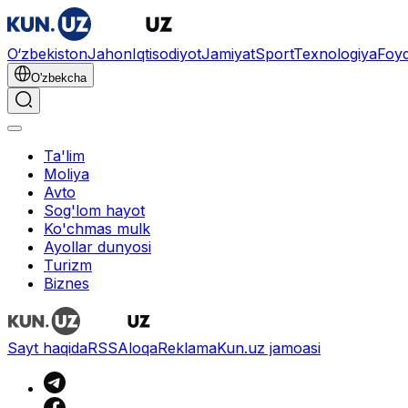
O‘zbekiston
Jahon
Iqtisodiyot
Jamiyat
Sport
Texnologiya
Foyd
O'zbekcha
Ta'lim
Moliya
Avto
Sog'lom hayot
Ko'chmas mulk
Ayollar dunyosi
Turizm
Biznes
Sayt haqida
RSS
Aloqa
Reklama
Kun.uz jamoasi