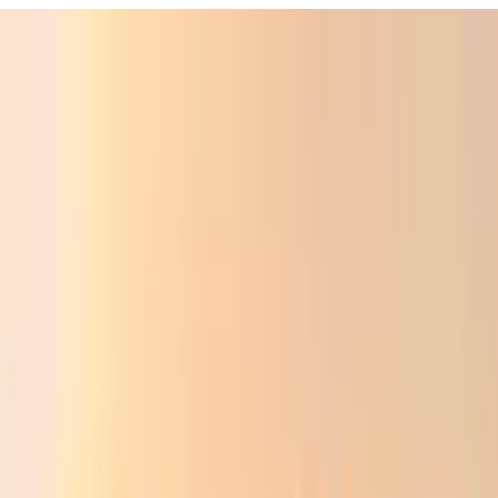
ali
Audio