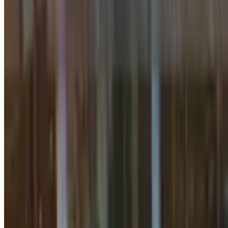
2 daqiqalik o‘qish
Orolbo‘yi o‘rmonzorlari 2,3 mln gekta
O‘zbekiston
|
20:31 / 03.01.2026