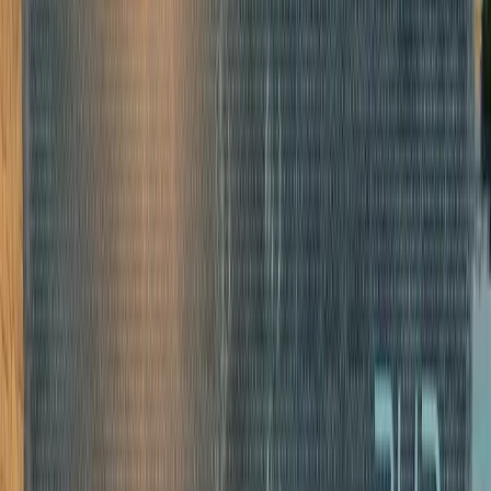
1 597