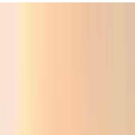
ali
Audio