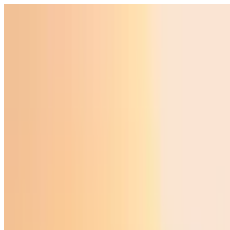
O‘zbekiston
Jahon
Iqtisodiyot
Jamiyat
Sport
Texnologiya
Foyd
O'zbekcha
Ta'lim
Moliya
Avto
Sog'lom hayot
Ko'chmas mulk
Ayollar dunyosi
Turizm
Biznes
O‘zbekcha
Reklama