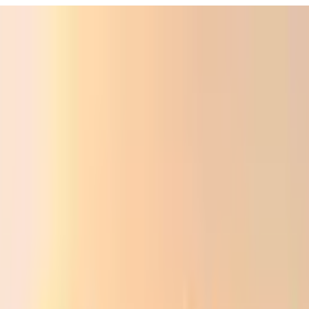
ali
Audio