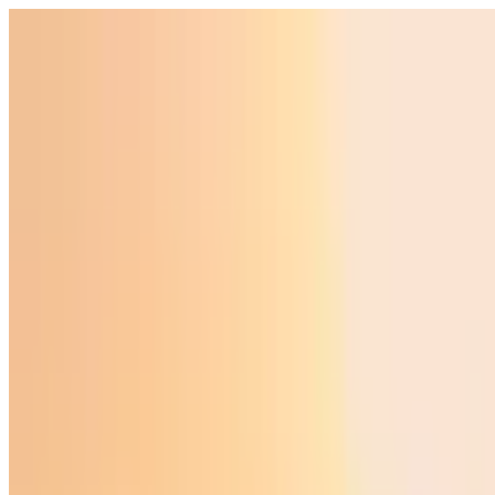
O‘zbekiston
Jahon
Iqtisodiyot
Jamiyat
Sport
Texnologiya
Foyd
O'zbekcha
Ta'lim
Moliya
Avto
Sog'lom hayot
Ko'chmas mulk
Ayollar dunyosi
Turizm
Biznes
O‘zbekcha
Reklama