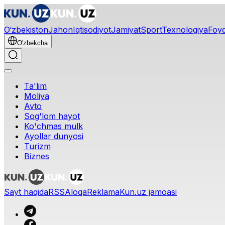
O‘zbekiston
Jahon
Iqtisodiyot
Jamiyat
Sport
Texnologiya
Foyd
O'zbekcha
Ta'lim
Moliya
Avto
Sog'lom hayot
Ko'chmas mulk
Ayollar dunyosi
Turizm
Biznes
Sayt haqida
RSS
Aloqa
Reklama
Kun.uz jamoasi