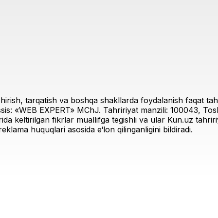
irish, tarqatish va boshqa shakllarda foydalanish faqat tahri
sis: «WEB EXPERT» MChJ. Tahririyat manzili: 100043, Toshk
rida keltirilgan fikrlar muallifga tegishli va ular Kun.uz tahr
eklama huquqlari asosida e‘lon qilinganligini bildiradi.