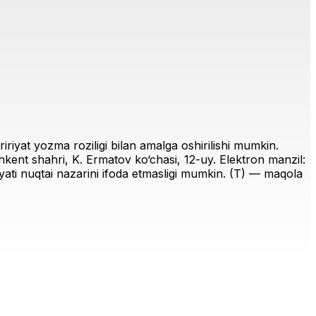
riyat yozma roziligi bilan amalga oshirilishi mumkin.
ent shahri, K. Ermatov ko‘chasi, 12-uy. Elektron manzil:
iriyati nuqtai nazarini ifoda etmasligi mumkin. (T) — maqola