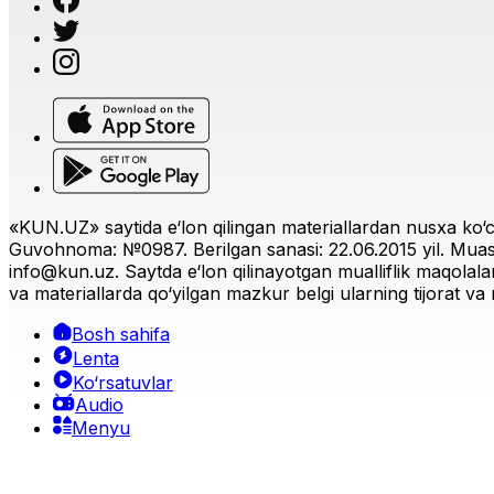
«KUN.UZ» saytida e‘lon qilingan materiallardan nusxa ko‘ch
Guvohnoma: №0987. Berilgan sanasi: 22.06.2015 yil. Muas
info@kun.uz
. Saytda e‘lon qilinayotgan mualliflik maqolala
va materiallarda qo‘yilgan mazkur belgi ularning tijorat va r
Bosh sahifa
Lenta
Ko‘rsatuvlar
Audio
Menyu