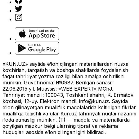
«KUN.UZ» saytida e‘lon qilingan materiallardan nusxa
ko‘chirish, tarqatish va boshqa shakllarda foydalanish
faqat tahririyat yozma roziligi bilan amalga oshirilishi
mumkin. Guvohnoma: №0987. Berilgan sanasi:
22.06.2015 yil. Muassis: «WEB EXPERT» MChJ.
Tahririyat manzili: 100043, Toshkent shahri, K. Ermatov
ko‘chasi, 12-uy. Elektron manzil:
info@kun.uz
. Saytda
e‘lon qilinayotgan mualliflik maqolalarida keltirilgan fikrlar
muallifga tegishli va ular Kun.uz tahririyati nuqtai nazarini
ifoda etmasligi mumkin. (T) — maqola va materiallarda
qo‘yilgan mazkur belgi ularning tijorat va reklama
huquqlari asosida e‘lon qilinganligini bildiradi.