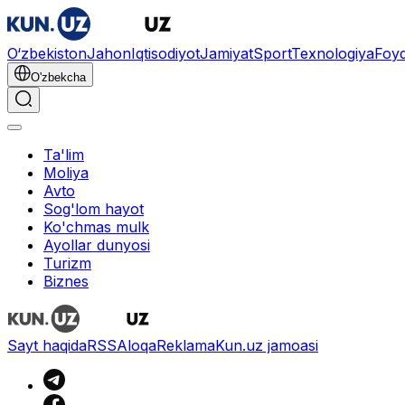
O‘zbekiston
Jahon
Iqtisodiyot
Jamiyat
Sport
Texnologiya
Foyd
O'zbekcha
Ta'lim
Moliya
Avto
Sog'lom hayot
Ko'chmas mulk
Ayollar dunyosi
Turizm
Biznes
Sayt haqida
RSS
Aloqa
Reklama
Kun.uz jamoasi