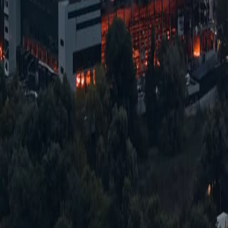
ҳужум
Россия-Украина уруши
Одамларни хўрлаган қурилиш: Newport'даги
қонунсизликлардан "катталар" ҳам
хабардор бўлган
Тошкент шаҳри Яккасарой тумани Дамариқ
маҳалласида қурилаётган Newport турар жой
мажмуаси атрофидаги можаро етти йилдан бери
давом этмоқда. Айрим хонадонлар зўравонлик
билан бузилиб, эгалари мажбуран кўчирилди, қолган
мулкдорлар эса ҳалигача судларда ўз ҳақини талаб
қилмоқда.
Ўзбекистон
Тошкент марказида тўртта кўп қаватли
уй ноқонуний қурилгани маълум бўлди