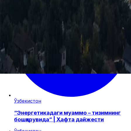
Ўзбекистон
“Энергетикадаги муаммо – тизимнинг
бошқарувида” | Ҳафта дайжести